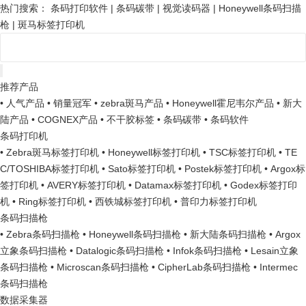
热门搜索：
条码打印软件
|
条码碳带
|
视觉读码器
|
Honeywell条码扫描
枪
|
斑马标签打印机
推荐产品
• 人气产品
• 销量冠军
• zebra斑马产品
• Honeywell霍尼韦尔产品
• 新大
陆产品
• COGNEX产品
• 不干胶标签
• 条码碳带
• 条码软件
条码打印机
• Zebra斑马标签打印机
• Honeywell标签打印机
• TSC标签打印机
• TE
C/TOSHIBA标签打印机
• Sato标签打印机
• Postek标签打印机
• Argox标
签打印机
• AVERY标签打印机
• Datamax标签打印机
• Godex标签打印
机
• Ring标签打印机
• 西铁城标签打印机
• 普印力标签打印机
条码扫描枪
• Zebra条码扫描枪
• Honeywell条码扫描枪
• 新大陆条码扫描枪
• Argox
立象条码扫描枪
• Datalogic条码扫描枪
• Infok条码扫描枪
• Lesain立象
条码扫描枪
• Microscan条码扫描枪
• CipherLab条码扫描枪
• Intermec
条码扫描枪
数据采集器