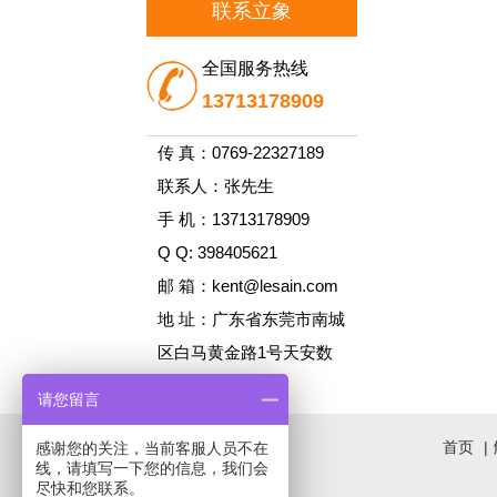
联系立象
全国服务热线
13713178909
传 真：0769-22327189
联系人：张先生
手 机：13713178909
Q Q: 398405621
邮 箱：kent@lesain.com
地 址：广东省东莞市南城
区白马黄金路1号天安数
码城A1栋1105
请您留言
首页
|
感谢您的关注，当前客服人员不在
线，请填写一下您的信息，我们会
尽快和您联系。