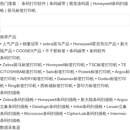
热门搜索：
条码打印软件
|
条码碳带
|
视觉读码器
|
Honeywell条码扫描
枪
|
斑马标签打印机
推荐产品
• 人气产品
• 销量冠军
• zebra斑马产品
• Honeywell霍尼韦尔产品
• 新大
陆产品
• COGNEX产品
• 不干胶标签
• 条码碳带
• 条码软件
条码打印机
• Zebra斑马标签打印机
• Honeywell标签打印机
• TSC标签打印机
• TE
C/TOSHIBA标签打印机
• Sato标签打印机
• Postek标签打印机
• Argox标
签打印机
• AVERY标签打印机
• Datamax标签打印机
• Godex标签打印
机
• Ring标签打印机
• 西铁城标签打印机
• 普印力标签打印机
条码扫描枪
• Zebra条码扫描枪
• Honeywell条码扫描枪
• 新大陆条码扫描枪
• Argox
立象条码扫描枪
• Datalogic条码扫描枪
• Infok条码扫描枪
• Lesain立象
条码扫描枪
• Microscan条码扫描枪
• CipherLab条码扫描枪
• Intermec
条码扫描枪
数据采集器