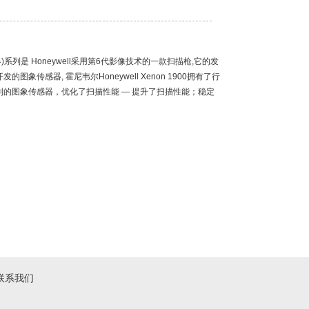
描器)系列是 Honeywell采用第6代影像技术的一款扫描枪,它的发
传感器, 霍尼韦尔Honeywell Xenon 1900拥有了行
制的图象传感器，优化了扫描性能 — 提升了扫描性能；稳定
联系我们