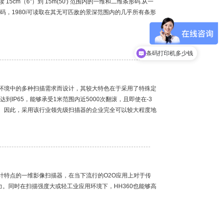
 15cm（6"）到 15m(50') 范围内的一维和二维条形码.从一
反光码，1980i可读取在其无可匹敌的景深范围内的几乎所有条形
条码打印机多少钱
刻工作环境中的多种扫描需求而设计，其较大特色在于采用了特殊定
到IP65，能够承受1米范围内近5000次翻滚，且即使在-3
落。因此，采用该行业领先级扫描器的企业完全可以较大程度地
设计特点的一维影像扫描器，在当下流行的O2O应用上对于传
。同时在扫描强度大或轻工业应用环境下，HH360也能够高