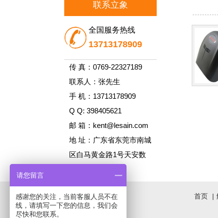
联系立象
全国服务热线
13713178909
传 真：0769-22327189
联系人：张先生
手 机：13713178909
Q Q: 398405621
邮 箱：kent@lesain.com
地 址：广东省东莞市南城
区白马黄金路1号天安数
码城A1栋1105
请您留言
首页
|
感谢您的关注，当前客服人员不在
线，请填写一下您的信息，我们会
尽快和您联系。