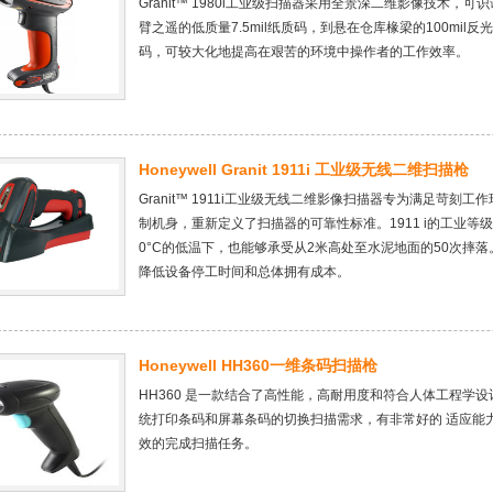
Granit™ 1980i工业级扫描器采用全景深二维影像技术，可识读
臂之遥的低质量7.5mil纸质码，到悬在仓库椽梁的100mil
码，可较大化地提高在艰苦的环境中操作者的工作效率。
Honeywell Granit 1911i 工业级无线二维扫描枪
Granit™ 1911i工业级无线二维影像扫描器专为满足苛
制机身，重新定义了扫描器的可靠性标准。1911 i的工业等级达
0°C的低温下，也能够承受从2米高处至水泥地面的50次摔
降低设备停工时间和总体拥有成本。
Honeywell HH360一维条码扫描枪
HH360 是一款结合了高性能，高耐用度和符合人体工程学
统打印条码和屏幕条码的切换扫描需求，有非常好的 适应能力
效的完成扫描任务。