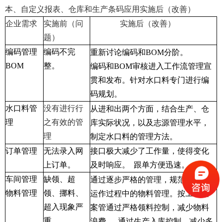
本、自定义报表、仓库和生产条码应用实施后（改善）
企业需求
实施前（问
实施后（改善）
题）
编码管理
编码不完
重新讨论编码和BOM分阶。
BOM
整。
编码和BOM审核进入工作流管理宣
贯和发布。针对水口料专门进行编
码规划。
水口料管
没有进行行
从进和出两个方面，结合生产、仓
理
之有效的管
库实际状况，以及志源管理水平，
理
制定水口料的管理方法。
订单管理
无法录入网
接口极大减少了工作量，使得变化
上订单。
及时响应。 跟单方便迅速。
车间管理
缺领、超
通过逐步严格的管理，规范了生产
物料管理
领、挪料、
运作过程中的物料管理。按工单结
超入现象严
案管通过严格领料控制，减少物料
重。
浪费。 通过生产入库控制，减少多